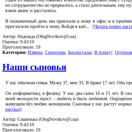
их сотрудничество не прервалось, а стало длительным, ему н
взяли аванс и расстались.
В назначенный день мы приехали к нему в офис и в приёмной
пригласили пройти к нему. Войдя в каб...
[Читать порно расс
Автор:
Надежда (OlegNovikov@i.ua)
Оценка:
9.43/10
Проголосовало:
19
Категории:
Измена
Свингеры
Бисексуалы
В попку!
Группов
Наши сыновья
У нас обычная семья. Мужу 37, мне 35. В браке 17 лет. Оба п
Он информатику, я физику. У нас два сына 16 и 15 лет. В сво
моей молодости прост – любить и быть любимой. Ощущение,
живущим без любви женщинам. Сыновья у нас растут нормаль
рассказ]
Автор:
Сашенька (OlegNovikov@i.ua)
Оценка:
9.42/10
Проголосовало:
19