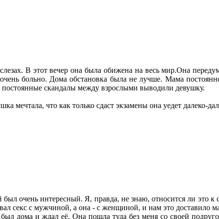
езах. В этот вечер она была обижена на весь мир.Она передума
очень больно. Дома обстановка была не лучше. Мама постоянн
й, постоянные скандалы между взрослыми выводили девушку.
ка мечтала, что как только сдаст экзамены она уедет далеко-дал
й был очень интересный. Я, правда, не знаю, относится ли это к 
ал секс с мужчиной, а она - с женщиной, и нам это доставило м
 был дома и ждал её. Она пошла туда без меня со своей подруг