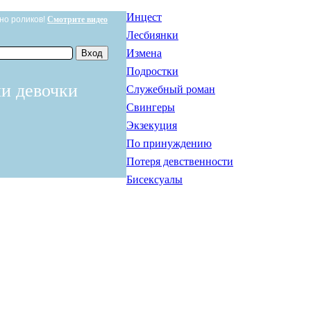
Инцест
но роликов!
Смотрите видео
Лесбиянки
Измена
Подростки
и девочки
Служебный роман
Свингеры
Экзекуция
По принуждению
Потеря девственности
Бисексуалы