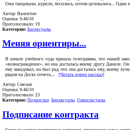
Они танцевали, курили, бесились, потом целовались... Один 
Автор:
Валентин
Оценка:
9.46/10
Проголосовало:
19
Категории:
Бисексуалы
Меняя ориентиры...
В начале учебного года пришла телеграмма, что нашей школ
«вознаграждение», но она досталась моему другу Даниле. Он
ему завидовал, но был рад, что она досталась ему, моему лу
рядом на Доске почета,...
[Читать порно рассказ]
Автор:
Смелая
Оценка:
9.46/10
Проголосовало:
23
Категории:
Подростки
Бисексуалы
Гомосексуалы
Подписание контракта
Один из наших постоянных клиентов, предложил нам с супру