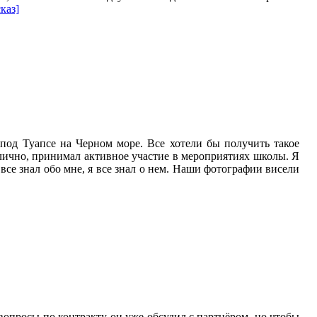
каз]
 под Туапсе на Черном море. Все хотели бы получить такое
тлично, принимал активное участие в мероприятиях школы. Я
все знал обо мне, я все знал о нем. Наши фотографии висели
опросы по контракту он уже обсудил с партнёром, но чтобы