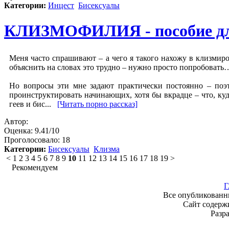
Категории:
Инцест
Бисексуалы
КЛИЗМОФИЛИЯ - пособие д
Меня часто спрашивают – а чего я такого нахожу в клизмиров
объяснить на словах это трудно – нужно просто попробовать
Но вопросы эти мне задают практически постоянно – поэт
проинструктировать начинающих, хотя бы вкрадце – что, куда
геев и бис...
[Читать порно рассказ]
Автор:
Оценка:
9.41/10
Проголосовало:
18
Категории:
Бисексуалы
Клизма
< 1 2 3 4 5 6 7 8 9
10
11 12 13 14 15 16 17 18 19 >
Рекомендуем
Г
Все опубликованн
Сайт содержи
Разр