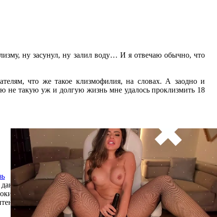
клизму, ну засунул, ну залил воду… И я отвечаю обычно, что
ателям, что же такое клизмофилия, на словах. А заодно и
свою не такую уж и долгую жизнь мне удалось проклизмить 18
зь
данных рассказов.
окиньте сайт.
тент.