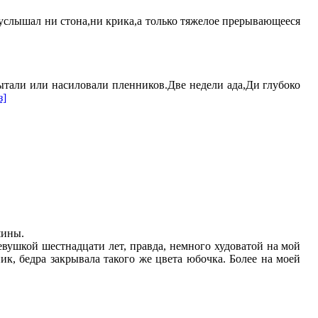
е услышал ни стона,ни крика,а только тяжелое прерывающееся
ытали или насиловали пленников.Две недели ада,Ди глубоко
з]
шины.
евушкой шестнадцати лет, правда, немного худоватой на мой
, бедра закрывала такого же цвета юбочка. Более на моей