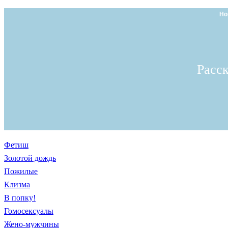
Но
Расс
Фетиш
Золотой дождь
Пожилые
Клизма
В попку!
Гомосексуалы
Жено-мужчины