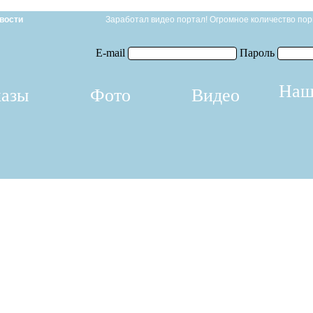
вости
Заработал видео портал! Огромное количество пор
E-mail
Пароль
Наш
казы
Фото
Видео