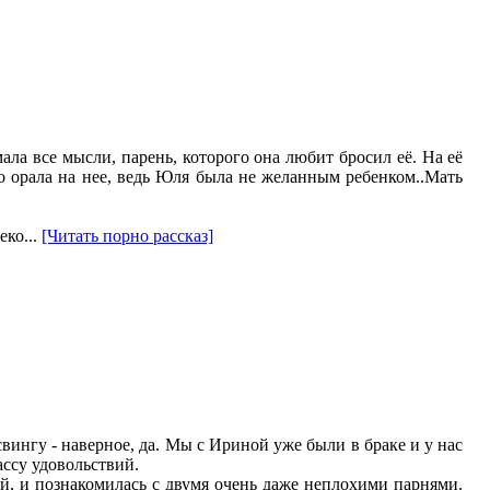
ла все мысли, парень, которого она любит бросил её. На её
о орала на нее, ведь Юля была не желанным ребенком..Мать
еко...
[Читать порно рассказ]
свингу - наверное, да. Мы с Ириной уже были в браке и у нас
ассу удовольствий.
ой, и познакомилась с двумя очень даже неплохими парнями.