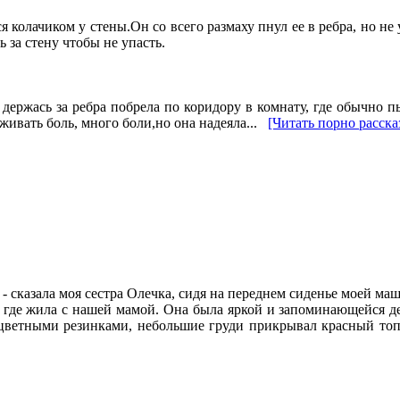
 колачиком у стены.Он со всего размаху пнул ее в ребра, но н
за стену чтобы не упасть.
держась за ребра побрела по коридору в комнату, где обычно п
живать боль, много боли,но она надеяла...
[Читать порно расска
а, - сказала моя сестра Олечка, сидя на переднем сиденье моей ма
а, где жила с нашей мамой. Она была яркой и запоминающейся д
цветными резинками, небольшие груди прикрывал красный топик