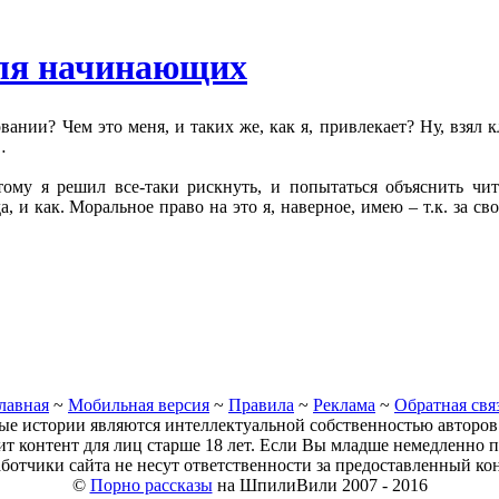
ля начинающих
ании? Чем это меня, и таких же, как я, привлекает? Ну, взял 
…
ому я решил все-таки рискнуть, и попытаться объяснить чит
, и как. Моральное право на это я, наверное, имею – т.к. за 
лавная
~
Мобильная версия
~
Правила
~
Реклама
~
Обратная свя
ые истории являются интеллектуальной собственностью авторов 
т контент для лиц старше 18 лет. Если Вы младше немедленно п
аботчики сайта не несут ответственности за предоставленный кон
©
Порно рассказы
на ШпилиВили 2007 - 2016