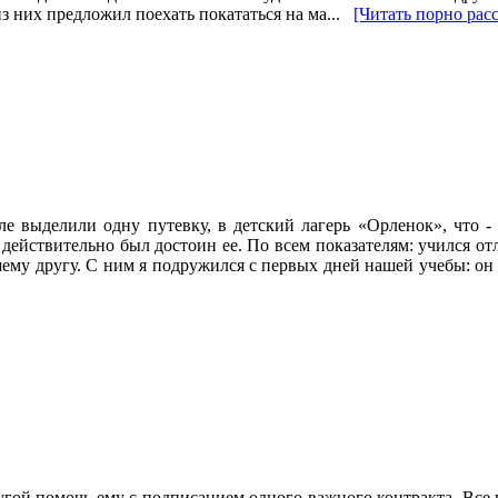
из них предложил поехать покататься на ма...
[Читать порно расс
е выделили одну путевку, в детский лагерь «Орленок», что -
 действительно был достоин ее. По всем показателям: учился о
чшему другу. С ним я подружился с первых дней нашей учебы: он 
гой помочь ему с подписанием одного важного контракта. Все в