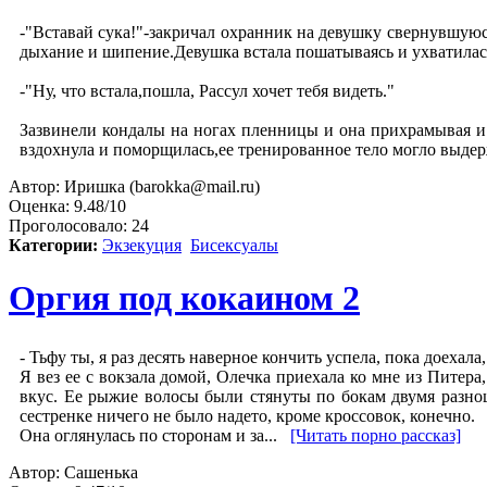
-"Вставай сука!"-закричал охранник на девушку свернувшуюся
дыхание и шипение.Девушка встала пошатываясь и ухватилась 
-"Ну, что встала,пошла, Рассул хочет тебя видеть."
Зазвинели кондалы на ногах пленницы и она прихрамывая и 
вздохнула и поморщилась,ее тренированное тело могло выдер
Автор:
Иришка (barokka@mail.ru)
Оценка:
9.48/10
Проголосовало:
24
Категории:
Экзекуция
Бисексуалы
Оргия под кокаином 2
- Тьфу ты, я раз десять наверное кончить успела, пока доехал
Я вез ее с вокзала домой, Олечка приехала ко мне из Питер
вкус. Ее рыжие волосы были стянуты по бокам двумя разно
сестренке ничего не было надето, кроме кроссовок, конечно.
Она оглянулась по сторонам и за...
[Читать порно рассказ]
Автор:
Сашенька