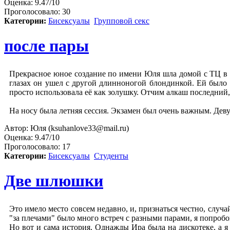
Оценка:
9.47/10
Проголосовало:
30
Категории:
Бисексуалы
Групповой секс
после пары
Прекрасное юное создание по имени Юля шла домой с ТЦ в сл
глазах он ушел с другой длинноногой блондинкой. Ей было 
просто использовала её как золушку. Отчим алкаш последни
На носу была летняя сессия. Экзамен был очень важным. Девуш
Автор:
Юля (ksuhanlove33@mail.ru)
Оценка:
9.47/10
Проголосовало:
17
Категории:
Бисексуалы
Студенты
Две шлюшки
Это имело место совсем недавно, и, признаться честно, случа
"за плечами" было много встреч с разными парами, я попробов
Но вот и сама история. Однажды Ира была на дискотеке, а я