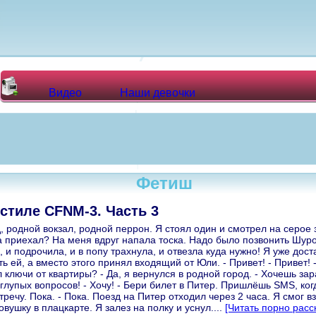
Видео
Наши девочки
Фетиш
стиле CFNM-3. Часть 3
, родной вокзал, родной перрон. Я стоял один и смотрел на серое 
 приехал? На меня вдруг напала тоска. Надо было позвонить Шуро
, и подрочила, и в попу трахнула, и отвезла куда нужно! Я уже дос
ть ей, а вместо этого принял входящий от Юли. - Привет! - Привет! 
л ключи от квартиры? - Да, я вернулся в родной город. - Хочешь зар
 глупых вопросов! - Хочу! - Бери билет в Питер. Пришлёшь SMS, ко
тречу. Пока. - Пока. Поезд на Питер отходил через 2 часа. Я смог в
вушку в плацкарте. Я залез на полку и уснул....
[Читать порно расс