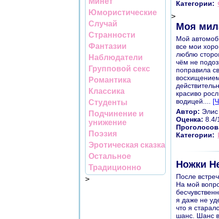
Минет
Категории:
Юмористические
>
Случай
Моя мила
Странности
Мой автомоби
Фантазии
все мои хоро
люблю сторон
Наблюдатели
чём не подоз
Групповой секс
поправила св
восхищением 
Романтика
действительн
Классика
красиво росл
водицей....
[
Студенты
Автор:
Элис
Подчинение и
Оценка:
8.4/
унижение
Проголосов
Поэзия
Категории:
Эротическая сказка
Остальное
Ножки Н
Традиционно
После встреч
>
На мой вопро
бесчувственн
я даже не уд
что я старал
шанс. Шанс в