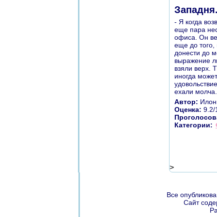
Западня.
- Я когда во
еще пара нес
офиса. Он ве
еще до того,
донести до м
выражение ли
взяли верх. 
иногда может
удовольствие
ехали молча
Автор:
Илон
Оценка:
9.2/
Проголосов
Категории:
>
Все опубликова
Сайт соде
Ра