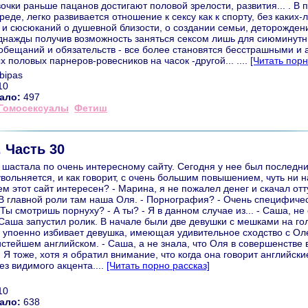
вочки раньше пацанов достигают половой зрелости, развития... . В 
реде, легко развивается отношение к сексу как к спорту, без каких-
 и сюсюканий о душевной близости, о создании семьи, деторождени
однажды получив возможность заняться сексом лишь для сиюминутн
бещаний и обязательств - все более становятся бесстрашными и 
х половых парнеров-ровесников на часок -другой... ....
[Читать порн
bipas
10
ало:
497
Гомосексуалы
Фетиш
 Часть 30
 шастала по очень интересному сайту. Сегодня у нее был последни
увольняется, и как говорит, с очень большим повышением, чуть ни 
чем этот сайт интересен? - Марина, я не пожалел денег и скачал отт
 В главной роли там наша Оля. - Порнография? - Очень специфичес
Ты смотришь порнуху? - А ты? - Я в данном случае из... - Саша, не 
Саша запустил ролик. В начале были две девушки с мешками на го
с упоенно избивает девушка, имеющая удивительное сходство с Оле
истейшем английском. - Саша, а не знала, что Оля в совершенстве 
- Я тоже, хотя я обратил внимание, что когда она говорит английски
ез видимого акцента....
[Читать порно рассказ]
10
ало:
638