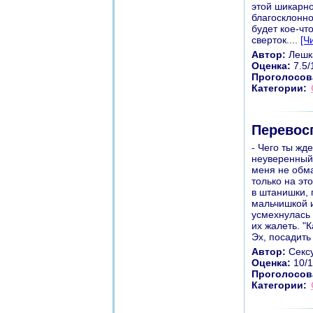
этой шикарно
благосклонн
будет кое-чт
сверток....
[Ч
Автор:
Лешк
Оценка:
7.5/
Проголосов
Категории:
Перевосп
- Чего ты жд
неуверенный 
меня не обма
только на эт
в штанишки, 
мальчишкой и
усмехнулась 
их жалеть. "
Эх, посадить
Автор:
Секс
Оценка:
10/1
Проголосов
Категории: