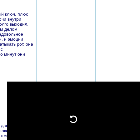
ный ключ, плюс
ючи внутри
долго выходил,
вым делом
недовольное
и, и эмоции
атыкать рот, она
 с
ко минут они
 данных рассказов.
окиньте сайт.
нтент.