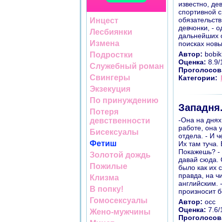
известно, де
спортивной с
обязательств
Инцест
девчонки, - 
Лесбиянки
дальнейших о
Измена
поисках новы
Автор:
bobik
Подростки
Оценка:
8.9/
Служебный роман
Проголосов
Свингеры
Категории:
Экзекуция
По принуждению
Западня.
Потеря
-Она на днях
девственности
работе, она 
Бисексуалы
отдела. - И 
Фетиш
Их там туча.
Покажешь? - 
Золотой дождь
давай сюда. 
Пожилые
было как их 
правда, на ч
Клизма
английским. 
В попку!
произносит б
Гомосексуалы
Автор:
occ
Оценка:
7.6/
Жено-мужчины
Проголосов