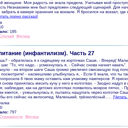
й женщине. Моя радость не знала предела. Учитывая мой проступ
ость Незнакомки мне был предложен следующий сценарий. Для на
о забрать в камере хранения на вокзале. Я бросился на вокзал, где 
итать порно рассказ]
а
10
ало:
185
Случай
Фетиш
итание (инфантилизм). Часть 27
ешь? - обратилась я к сидящему на корточках Саше, - Вперед! Мал
шаг. "То, что надо, - усмехнулась я, - Сейчас снова начнет какать"
нуло - на втором шаге Саша громко увеличил свисающую под попой 
о посмотрите! - насмешливо улыбнулась я, - Если б знала, что ты та
попросила б твою маму оставить нам упаковку памперсов. Я присе
 снова принялась месить кучу у него в колготках. - Заодно надул в 
я, наблюдая, как на детских колготках появилось мокрое пятно, - П
Как ежится, - ухмыльнулась я, пытаясь нащупать через колготки Саш
 бы его сейчас на велосипед. Маленький, трёхколёсный......
[Читать
уалка
0
ало:
797
Странности
Фетиш