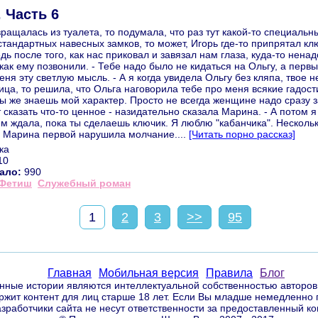
 Часть 6
звращалась из туалета, то подумала, что раз тут какой-то специаль
тандартных навесных замков, то может, Игорь где-то припрятал кл
дь после того, как нас приковал и завязал нам глаза, куда-то нена
 как ему позвонили. - Тебе надо было не кидаться на Ольгу, а пер
еня эту светлую мысль. - А я когда увидела Ольгу без кляпа, твое 
ца, то решила, что Ольга наговорила тебе про меня всякие гадост
Ты же знаешь мой характер. Просто не всегда женщине надо сразу з
 сказать что-то ценное - назидательно сказала Марина. - А потом я
м ждала, пока ты сделаешь ключик. Я люблю "кабанчика". Несколь
. Марина первой нарушила молчание....
[Читать порно рассказ]
ка
10
ало:
990
Фетиш
Служебный роман
1
2
3
>>
95
Главная
Мобильная версия
Правила
Блог
нные истории являются интеллектуальной собственностью авторов
ржит контент для лиц старше 18 лет. Если Вы младше немедленно п
зработчики сайта не несут ответственности за предоставленный ко