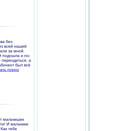
ва без
из всей нашей
али за мной.
й подошла и по-
- переодеться, а
Абонент был всё
тать порно
ят мальчишек
ти! И мальчики
 Как тебе