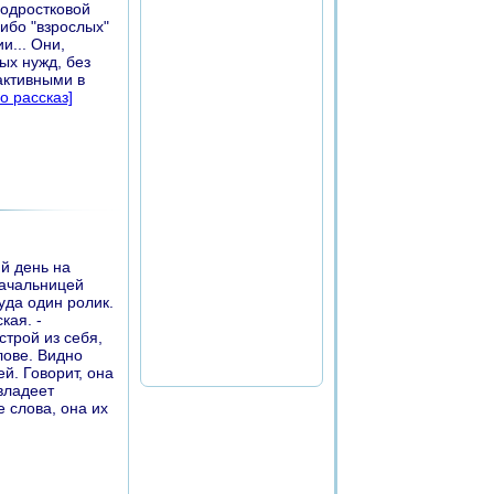
подростковой
либо "взрослых"
и... Они,
ых нужд, без
активными в
о рассказ]
й день на
начальницей
уда один ролик.
кая. -
строй из себя,
лове. Видно
й. Говорит, она
владеет
е слова, она их