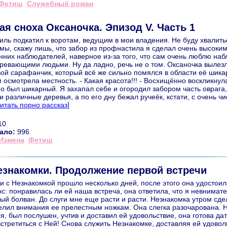
Фетиш
Служебный роман
я сноха Оксаночка. Эпизод V. Часть 1
ль подкатил к воротам, ведущим в мои владения. Не буду хвалить
мы, скажу лишь, что забор из профнастила я сделал очень высоким,
них наблюдателей, наверное из-за того, что сам очень люблю наб
ревающими людьми. Ну да ладно, речь не о том. Оксаночка вылез
ой сарафанчик, который всё же сильно помялся в области её шикар
осмотрела местность. - Какая красота!!! - Восхищённо воскликнул
о был шикарный. Я захапал себе и огородил забором часть оврага,
и различные деревья, а по его дну бежал ручеёк, кстати, с очень ч
Читать порно рассказ]
10
ало:
996
Измена
Фетиш
езнакомки. Продолжение первой встречи
и с Незнакомкой прошло несколько дней, после этого она удостоил
с: понравилась ли ей наша встреча, она ответила, что я невнимат
ый болван. До слуги мне еще расти и расти. Незнакомка утром сде
елил внимания ее прелестным ножкам. Она слегка разочарована. Н
ся, был послушен, учтив и доставил ей удовольствие, она готова да
стретиться с Ней! Снова служить Незнакомке, доставляя ей удовол