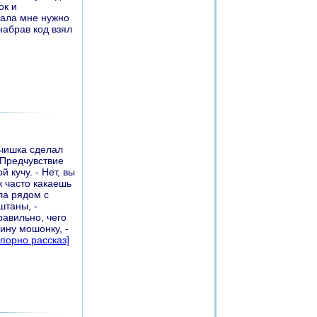
ок и
чала мне нужно
набрав код взял
ьчишка сделал
. Предчувствие
кучу. - Нет, вы
к часто какаешь
ла рядом с
штаны, -
равильно, чего
ину мошонку, -
 порно рассказ]