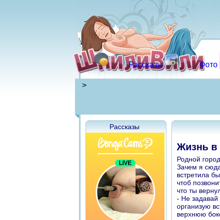
Рассказы
Фото
>
Рассказы
Жизнь в 
Родной город
Зачем я сюда
встретила бы
чтоб позвони
что ты верну
- Не задавай
организую вс
верхнюю боко