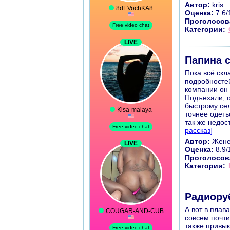
Автор:
kris
Оценка:
7.6/
Проголосов
Категории:
Папина с
Пока всё скл
подробностей
компании он 
Подъехали, о
быстрому сел
точнее одеть
так же недост
рассказ]
Автор:
Жене
Оценка:
8.9/
Проголосов
Категории:
Радиоруб
А вот в плав
совсем почти
также привык