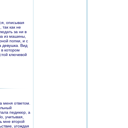
ся, описывая
 так как не
людать за ни в
ла из машины,
ной попки, и с
а девушка. Вид
 в котором
истой ключевой
а меня ответом.
ельный
лала педикюр, а
о, учитывая,
ть мне второй
ьствие, угождая