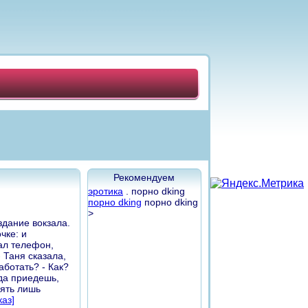
Рекомендуем
эротика
. порно dking
порно dking
порно dking
>
здание вокзала.
чке: и
тал телефон,
- Таня сказала,
аботать? - Как?
гда приедешь,
зять лишь
каз]