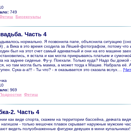
10
ало:
749
Фетиш
Бисексуалы
вадьба. Часть 4
адывалось нормально. Я позвонила папе, объяснила ситуацию (сно
) , а Вика в это время сходила за Лёшей-фотографом, потому что 
один был на этот счет самый адекватный и они на его машине заех
становились, я встала и как могла прикрываясь платьем и сумочко
а на заднее сиденье. Фу-у. Поехали. Только куда? Надо бы домой 
ся, но там могла быть мамка, а может тогда к Машке. Набрала её. 
упен. Сука-а-а!!! - Ты что? - я оказывается это сказала вслух....
[Чи
чка
10
ало:
969
Подростки
Фетиш
ка-2. Часть 4
ании как виде спорта, скажем на территории бассейна, девчата вид
 нагишом - только мешочек плавок скрывает наружные мужские час
ают видеть полуобнаженные фигурки девушек в мини купальниках!