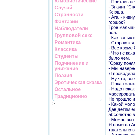
Юмористические
- Поставь пе
- Значит "С
Случай
Ксюша.
Странности
- Ага, - кив
Фантазии
горшок?
Трое малыше
Наблюдатели
пол.
Групповой секс
- Как запыхт
Романтика
- Стараются
- Все кроме 
Классика
- Что не ка
Студенты
было чем.
Подчинение и
"Сразу понял
- Мы наверно
унижение
Я проводила
Поэзия
- Ну что, в
Эротическая сказка
- Пока толь
- Надо покак
Остальное
массировать
Традиционно
Не прошло и
>
- Какой моло
Дав детям е
абсолютно в
- Можно выти
Я помогла А
тщательно в
- А теперь 