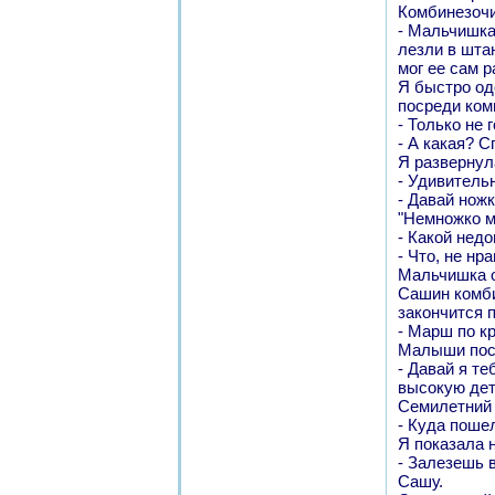
Комбинезочи
- Мальчишкам
лезли в шта
мог ее сам р
Я быстро од
посреди ком
- Только не 
- А какая? С
Я развернул
- Удивитель
- Давай ножк
"Немножко ма
- Какой нед
- Что, не нр
Мальчишка о
Сашин комби
закончится 
- Марш по кр
Малыши посл
- Давай я те
высокую дет
Семилетний 
- Куда пошел
Я показала 
- Залезешь 
Сашу.