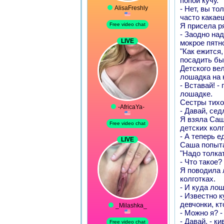
попой кучу.
- Нет, вы то
часто какае
Я присела р
- Заодно над
мокрое пятно
"Как ежится
посадить бы 
Детского ве
лошадка на 
- Вставай! -
лошадке.
Сестры тихо
- Давай, сед
Я взяла Саш
детских колг
- А теперь е
Саша попыта
"Надо толкат
- Что такое?
Я поводила 
колготках.
- И куда ло
- Известно к
девчонки, кт
- Можно я? 
- Давай, - к