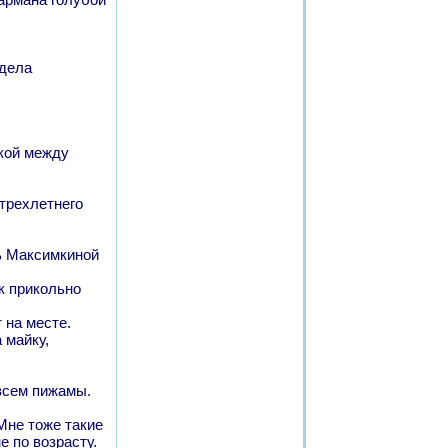
одела
ткой между
 трехлетнего
сь Максимкиной
к прикольно
 на месте.
 майку,
 всем пижамы.
 Мне тоже такие
 по возрасту.