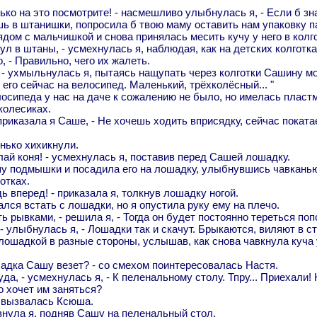
лько на это посмотрите! - насмешливо улыбнулась я, - Если б зна
шь в штанишки, попросила б твою маму оставить нам упаковку п
ядом с мальчишкой и снова принялась месить кучу у него в колг
ул в штаны, - усмехнулась я, наблюдая, как на детских колготк
, - Правильно, чего их жалеть.
, - ухмыльнулась я, пытаясь нащупать через колготки Сашину мо
его сейчас на велосипед. Маленький, трёхколёсный... "
лосипеда у нас на даче к сожалению не было, но имелась пласт
колесиках.
 приказала я Саше, - Не хочешь ходить вприсядку, сейчас покат
нько хихикнули.
лай коня! - усмехнулась я, поставив перед Сашей лошадку.
у подмышки и посадила его на лошадку, улыбнувшись чавканью
отках.
дь вперед! - приказала я, толкнув лошадку ногой.
лся встать с лошадки, но я опустила руку ему на плечо.
ь рывками, - решила я, - Тогда он будет постоянно тереться поп
 - улыбнулась я, - Лошадки так и скачут. Брыкаются, виляют в с
лошадкой в разные стороны, услышав, как снова чавкнула куча
шадка Сашу везет? - со смехом поинтересовалась Настя.
уда, - усмехнулась я, - К пеленальному столу. Тпру... Приехали! 
о хочет им заняться?
- вызвалась Ксюша.
ивнула я, подняв Сашу на пеленальный стол.