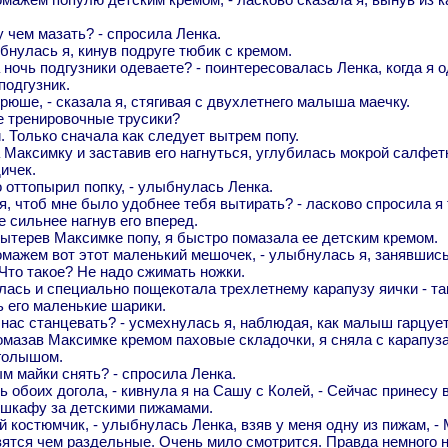
у чем мазать? - спросила Ленка.
ыбнулась я, кинув подруге тюбик с кремом.
 ночь подгузники одеваете? - поинтересовалась Ленка, когда я 
подгузник.
рюше, - сказала я, стягивая с двухлетнего малыша маечку.
е тренировочные трусики?
ти. Только сначала как следует вытрем попу.
 Максимку и заставив его нагнуться, углубилась мокрой салфе
ичек.
о оттопырил попку, - улыбнулась Ленка.
я, чтоб мне было удобнее тебя вытирать? - ласково спросила я
 сильнее нагнув его вперед.
ытерев Максимке попу, я быстро помазала ее детским кремом.
помажем вот этот маленький мешочек, - улыбнулась я, занявши
 Что такое? Не надо сжимать ножки.
лась и специально пощекотала трехлетнему карапузу яички - та
 его маленькие шарики.
 нас станцевать? - усмехнулась я, наблюдая, как малыш гарцует
омазав Максимке кремом паховые складочки, я сняла с карапуза
 голышом.
ым майки снять? - спросила Ленка.
нь обоих догола, - кивнула я на Сашу с Колей, - Сейчас принесу
 шкафу за детскими пижамами.
й костюмчик, - улыбнулась Ленка, взяв у меня одну из пижам, -
ятся чем раздельные. Очень мило смотрится. Правда немного не