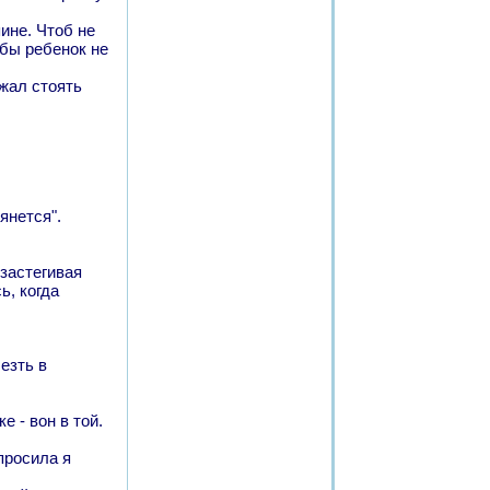
пине. Чтоб не
обы ребенок не
жал стоять
янется".
застегивая
ь, когда
езть в
е - вон в той.
просила я