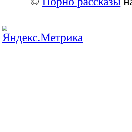
©
Порно рассказы
на