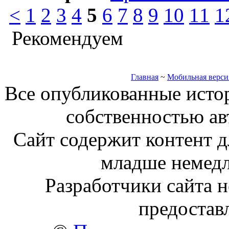
<
1
2
3
4
5
6
7
8
9
10
11
1
Рекомендуем
Главная
~
Мобильная верси
Все опубликованные исто
собственностью ав
Сайт содержит контент д
младше немедл
Разработчики сайта н
предостав