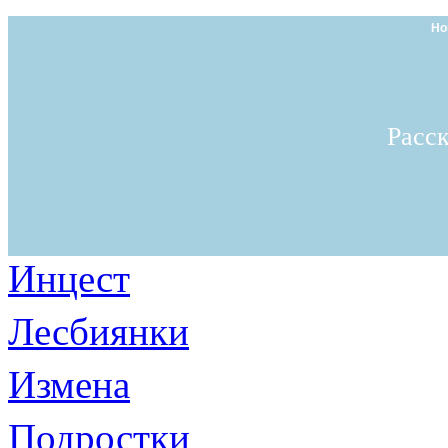
Но
Расс
Инцест
Лесбиянки
Измена
Подростки