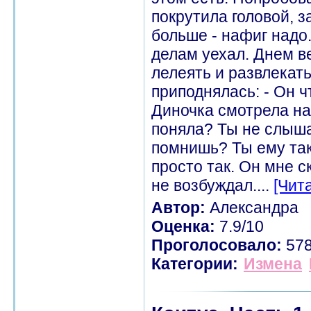
покрутила головой, з
больше - нафиг надо.
делам уехал. Днем в
лелеять и развлекат
приподнялась: - Он ч
Диночка смотрела на 
поняла? Ты не слыша
помнишь? Ты ему тако
просто так. Он мне с
не возбуждал....
[Чит
Автор:
Александра
Оценка:
7.9/10
Проголосовало:
57
Категории:
Измена