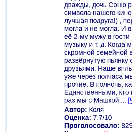
дважды, дочь Соню ро
символа нашего кино
лучшая подруга!) , п
могла и не могла. И 
её 2-му мужу в гости
музыку и т. д. Когда 
скромной семейной в
развёрнутую пьянку 
друзьями. Наше вплыт
уже через полчаса мы
прочие. В полночь, к
Единственными, кто 
раз мы с Машкой....
[
Автор:
Коля
Оценка:
7.7/10
Проголосовало:
82