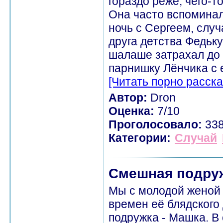
гораздо реже, чего-т
Она часто вспоминал
ночь с Сергеем, случ
друга детства Федьку
шалаше затрахал до 
парнишку Лёнчика с е
[Читать порно расска
Автор:
Dron
Оценка:
7/10
Проголосовало:
33
Категории:
Случай
Смешная подру
Мы с молодой женой 
времен её блядского
подружка - Машка. В