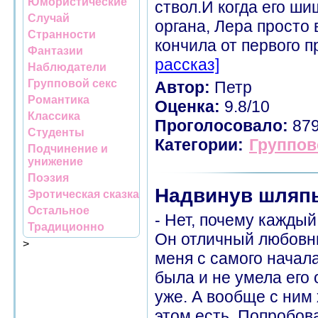
Юмористические
ствол.И когда его ш
Случай
органа, Лера просто 
Странности
кончила от первого п
Фантазии
рассказ]
Наблюдатели
Групповой секс
Автор:
Петр
Романтика
Оценка:
9.8/10
Классика
Проголосовало:
87
Студенты
Категории:
Группов
Подчинение и
унижение
Поэзия
Надвинув шляпы
Эротическая сказка
Остальное
- Нет, почему кажды
Традиционно
Он отличный любовник
>
меня с самого начала
была и не умела его
уже. А вообще с ним 
этом есть. Попробов