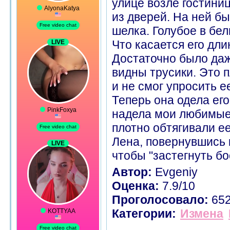
улице возле гостини
из дверей. На ней бы
шелка. Голубое в бел
Что касается его дли
Достаточно было даж
видны трусики. Это п
и не смог упросить е
Теперь она одела его
надела мои любимые 
плотно обтягивали ее
Лена, повернувшись 
чтобы "застегнуть бо
Автор:
Evgeniy
Оценка:
7.9/10
Проголосовало:
65
Категории:
Измена