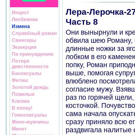
Лера-Лерочка-2
Инцест
Лесбиянки
Часть 8
Измена
Они вынырнули и креп
Служебный роман
обвила шею Роману, 
Свингеры
Экзекуция
длинные ножки за яг
По принуждению
лобком в его камене
Потеря
попку, Роман приподн
девственности
выше, помогая супруг
Бисексуалы
влюблено посмотрела
Фетиш
Золотой дождь
согласие мужу. Взявш
Пожилые
раз по горячей щели
Клизма
косточкой. Почувств
В попку!
сама начала опускат
Гомосексуалы
сразу приняло всю ег
Жено-мужчины
раздвигала налитые 
Минет