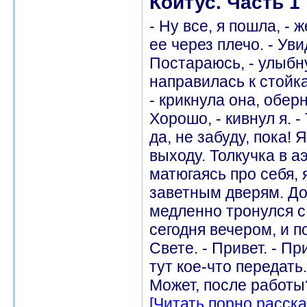
Коитус. Часть 1
- Ну все, я пошла, -
ее через плечо. - Ув
Постараюсь, - улыбн
направилась к стойка
- крикнула она, оберн
Хорошо, - кивнул я. -
да, не забуду, пока!
выходу. Толкучка в а
матюгаясь про себя, 
заветным дверям. До
медленно тронулся с 
сегодня вечером, и п
Свете. - Привет. - П
тут кое-что передать..
Может, после работы? 
[Читать порно расска