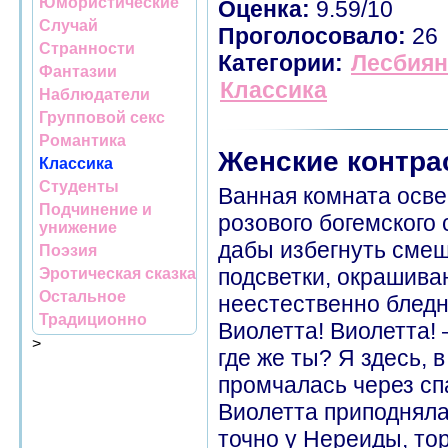
Юмористические
Оценка:
9.59/10
Случай
Проголосовало:
26
Странности
Категории:
Лесбиян
Фантазии
Классика
Наблюдатели
Групповой секс
Романтика
Женские контра
Классика
Студенты
Ванная комната осве
Подчинение и
розового богемского 
унижение
дабы избегнуть смеш
Поэзия
подсветки, окрашив
Эротическая сказка
Остальное
неестественно бледн
Традиционно
Виолетта! Виолетта!
>
где же ты? Я здесь, 
промчалась через сп
Виолетта приподняла
точно у Нереиды, тор