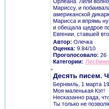
Орлеана. Лили волнов
Мариссу, и побаивал
американской дикарк
Марисса и впрямь ну
и обещала щедрое п
Евгении, ставшей вт
Автор:
Олечка
Оценка:
9.84/10
Проголосовало:
26
Категории:
Лесбиян
>
Десять писем. Ч
Бернвиль, 1 марта 19
Моя маленькая Кэт!
Несказанно рада, чт
Ты только не позволя