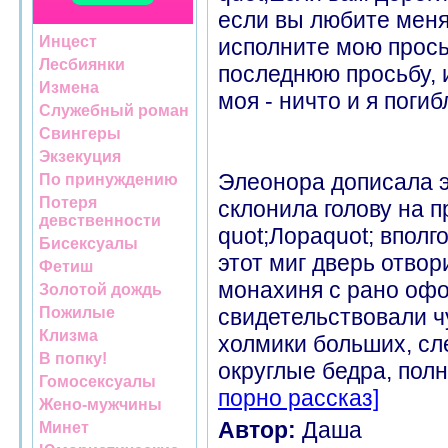
если вы любите меня
Инцест
исполните мою прось
Лесбиянки
последнюю просьбу, 
Измена
моя - ничто и я погибл
Служебный роман
Свингеры
Экзекуция
Элеонора дописала э
По принуждению
Потеря
склонила голову на 
девственности
quot;Лораquot; впол
Бисексуалы
этот миг дверь отво
Фетиш
монахиня с рано оф
Золотой дождь
Пожилые
свидетельствовали ч
Клизма
холмики больших, сл
В попку!
округлые бедра, полн
Гомосексуалы
порно рассказ]
Жено-мужчины
Автор:
Даша
Минет