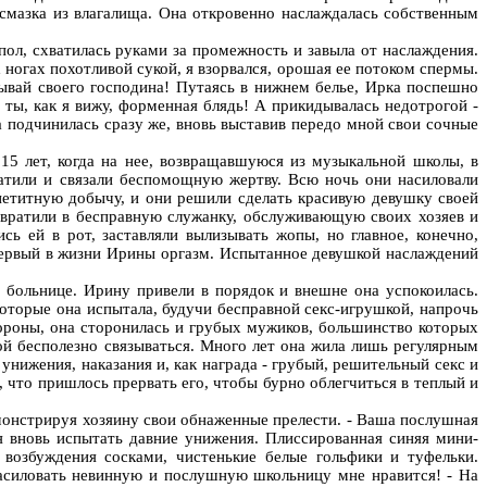
а смазка из влагалища. Она откровенно наслаждалась собственным
пол, схватилась руками за промежность и завыла от наслаждения.
х ногах похотливой сукой, я взорвался, орошая ее потоком спермы.
изывай своего господина! Путаясь в нижнем белье, Ирка поспешно
а ты, как я вижу, форменная блядь! А прикидывалась недотрогой -
ка подчинилась сразу же, вновь выставив передо мной свои сочные
15 лет, когда на нее, возвращавшуюся из музыкальной школы, в
ватили и связали беспомощную жертву. Всю ночь они насиловали
петитную добычу, и они решили сделать красивую девушку своей
евратили в бесправную служанку, обслуживающую своих хозяев и
 ей в рот, заставляли вылизывать жопы, но главное, конечно,
 первый в жизни Ирины оргазм. Испытанное девушкой наслаждений
в больнице. Ирину привели в порядок и внешне она успокоилась.
оторые она испытала, будучи бесправной секс-игрушкой, напрочь
тороны, она сторонилась и грубых мужиков, большинство которых
ой бесполезно связываться. Много лет она жила лишь регулярным
нижения, наказания и, как награда - грубый, решительный секс и
, что пришлось прервать его, чтобы бурно облегчиться в теплый и
емонстрируя хозяину свои обнаженные прелести. - Ваша послушная
я вновь испытать давние унижения. Плиссированная синяя мини-
возбуждения сосками, чистенькие белые гольфики и туфельки.
асиловать невинную и послушную школьницу мне нравится! - На