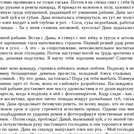
етливо проявились ее голые сиськи. Потом я не спеша снял с себя 
ицо руками и ревела навзрыд. Я прижал ее коленом к полу, заломил
аженную грудь опущенной, рыдающей от унижения рабыни. Дана зас
 свой хуй к ее губам. Дана попыталась отвернуться, но тут же пол
член входит к ней глубоко в рот. - Соси, сука недоебаная, рабо
гланды. - Ты у меня станешь шелковой, хуесоска! Дана задыхалас
ной рабыни. Встав с Даны, я стянул с нее юбку и трусы и затолк
е зареванные глаза наполнились страхом. Первый резкий удар ремне
ти в угол. - А это - за сопротивление, непозволительное воспитан
рность воле господина. Потом наступаю ногой на грудь эротично и
ядь, дешевая подстилка. Я научу тебя хорошим манерам! Схватив 
олнят мою команду, стремясь избежать новых побоев. Подхожу к не
яину беззащитные девичьи прелести, холодный блеск стальных 
спиной. - Ну что девка, застоялась? Пора уж тебя выебать. Плюну
тчаянно орет от боли, жопа ее слабовато разработана. Наслаждая
пой рабыни доставляет мне массу удовольствия и от души выдохнув
ресла, когда я подхожу к ней с фотоаппаратом. Кадр сзади - как
ся косметика, красное пятно помады вокруг разъебаных губ, сис
ов. Дана продолжает беззвучно реветь, по всему видно, что ее еще
усвоила урок и сразу стремится исполнить приказ. Однако она я
 подбадривая ее ударами ремня и фотографируя чувственные изги
ов. - Ползи сюда, проблядь! Давай, вылизывай хуй, а то жопой тво
ка почувствовала руку настоящего господина и она торопится меня 
о щеке. Дана на секунду выпускает член изо рта. - Мой господин