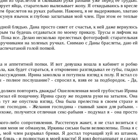
 один из браслетов и сковываю руки рабыни уже перед ее грудью.
рует яйца, старательно вылизывает жопу. Я откидываюсь в кресле
ем браслетов на руках рабыни. Наконец, я не выдерживаю, хватаю
ысунув язычок и глубоко заглатывая мой член. При этом ее теплые
ной блядью. Дана просто сияет от счастья, к ней даже вернулось
орым ты будешь отдаваться по моему приказу. Трусы и лифчик на
. Пока все. Делаю несколько прелестных фотографий: старательная
 наручниками на холеных ручках. Снимаю с Даны браслеты, даю ей
распечатаной голой попкой.
ка и аппетитной попки. И вот девушка вошла в кабинет и робко
 как будет стараться, я откровенно разглядывал ее губы, гладил
 рассуждения. Ирина замолкла и потупила взгляд к полу. Я встал со
 полное послушание? - спросил я, взяв ее за подбородок. - Да,
му я должен повторять дважды! Ошеломленная моей грубостью Ирина
врезал ей пощечину. Ирина сразу же подняла руки на затылок. Она
а тут же опустила взгляд. Она была прелестна в своем страхе и
я: господин. - Желания господина - главный закон для рабыни. -
охоже, получится отличная секс-рабыня - подумал я - она просто
ого-либо сопротивления. Расстегнув жакет, я не стал возиться с
ния меня не обманули, Иркины сиськи были великолепны. Пока я с
о, мой член разрывал брюки. Я достал торчащий хуй из штанов,
я блядь - и полностью в моей власти! Я взял фотоаппарат и сделал