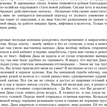
служанка. В зареванных глазах Алины появляется робкая благодарно
и по-хозяйски ощупывают стати новой рабыни. Сиськи хоть и малова
соображает действительно неплохо. - Назначаю тебя своим заместит
ы явно не умещается внезапный переход от полного унижения к
опка горит от наказания, а на лице блестит размазанная по щекам
Имей ввиду, на работе никаких брюк, лифчиков и колготок. Только ч
ную девку.
резвые молодые шлюшки разоделись пооткровеннее и накрасились, 
ки. Когда захочу - выебу любую и без ее согласия, а пока я наме
рые она умело выставляла напоказ. Дана вообще любила откровенн
вошла в мой кабинет и игриво защебетала, строя мне глазки и дем
а ее бюст. Лифчик Дана не надела и ее соски откровенно выпира
ал, так мне было удобнее их оценивать. Я видел, что внутри Дана 
лодая сучка ответила жеманными отговорками. - Зачем же так гру
быть, Вы лучше пригласите меня на ужин? Я неспешно встал со своег
 коленкой в черном чулочке. Как бы невзначай теребя юбочку, о
евку рукой за волосы и с силой рванул вниз, одновременно ударив 
 моей хватки. Все так же не спеша, я достал из ширинки готовый
 и как в трансе начала сосать. Вкачав ей несколько раз, я решил
н и начала отчаянно сопротивляться. - Да Вы что, что Вы делаете! 
ам Дана стала ловить ртом воздух. Я толкнул ее, и она упала на 
вертеть головой. Передо мной открылась отличная картина. Колыха
лизной между черными резинками чулок и такими же черными трус
на лицо. Дана закричала и попыталась закрыть лицо руками. Ей это