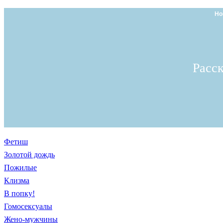
Но
Расс
Фетиш
Золотой дождь
Пожилые
Клизма
В попку!
Гомосексуалы
Жено-мужчины