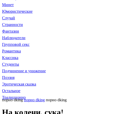
Минет
Юмористические
Случай
Странности
Фантазии
Наблюдатели
Групповой секс
Романтика
Классика
Студенты
Подчинение и унижение
Поэзия
Эротическая сказка
Остальное
Традиционно
порно dking
порно dking
порно dking
На колени, сука!