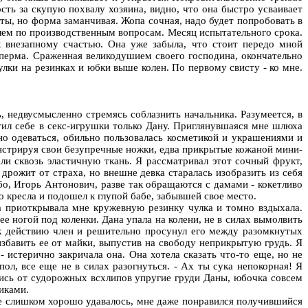
сть за скупую похвалу хозяина, видно, что она быстро усваивает
ты, но форма заманчивая. Жопа сочная, надо будет попробовать в
елем по производственным вопросам. Месяц испытательного срока.
 внезапному счастью. Она уже забыла, что стоит передо мной
 сперма. Сраженная великодушием своего господина, окончательно
улки на резинках и юбки выше колен. По первому свисту - ко мне.
недвусмысленно стремясь соблазнить начальника. Разумеется, в
тил себе в секс-игрушки только Дану. Приглянувшаяся мне шлюха
о одеваться, обильно пользовалась косметикой и украшениями и
онстрируя свои безупречные ножки, едва прикрытые кожаной мини-
ли сквозь эластичную ткань. Я рассматривал этот сочный фрукт,
дрожит от страха, но внешне девка старалась изобразить из себя
бо, Игорь Антонович, разве так обращаются с дамами - кокетливо
о кресла и подошел к глупой бабе, забывшей свое место.
на приоткрывала мне кружевную резинку чулка и томно вздыхала.
ее ногой под коленки. Дана упала на колени, не в силах вымолвить
 к действию член и решительно просунул его между разомкнутых
 избавить ее от майки, выпустив на свободу неприкрытую грудь. Я
- истерично закричала она. Она хотела сказать что-то еще, но не
пол, все еще не в силах разогнуться. - Ах ты сука непокорная! Я
лись от судорожных всхлипов упругие груди Даны, юбочка совсем
иками.
 не слишком хорошо удавалось, мне даже понравился получившийся