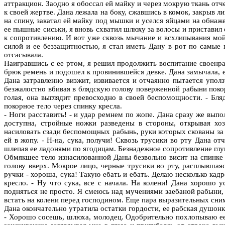
аттракцион. Заодно я обоссал ей майку и через мокрую ткань отч
к своей жертве. Дана лежала на боку, сжавшись в комок, закрыв л
на спину, закатал ей майку под мышки и уселся яйцами на обн
ее пышные сиськи, я вновь схватил шлюху за волосы и приставил
к сопротивлению. И вот уже сквозь мычание и всхлипывания мой 
силой и ее беззащитностью, я стал иметь Дану в рот по самые 
отсасывала.
Наигравшись с ее ртом, я решил продолжить воспитание своенрав
брюк ремень и подошел к провинившейся девке. Дана замычала, е
Дана затравленно визжит, извивается и отчаянно пытается уполз
безжалостно вбивая в блядскую голову поверженной рабыни поко
голая, она выглядит превосходно в своей беспомощности. - Бл
покорное тело через спинку кресла.
- Ноги расставить! - и удар ремнем по жопе. Дана сразу же вып
доступна, стройные ножки разведены в стороны, открывая хоз
насиловать сзади беспомощных рабынь, руки которых скованы за 
ей в жопу. - Н-на, сука, получи! Сквозь трусики во рту Дана о
шлепая ее ладонями по ягодицам. Безнадежное сопротивление глу
Обмякшее тело изнасилованной Даны безвольно висит на спинке к
голову вверх. Мокрое лицо, черные трусики во рту, расплывшая
ручки - хороша, сука! Такую ебать и ебать. Делаю несколько кадр
кресло. - Ну что сука, все с начала. На колени! Дана хорошо 
подняться не просто. Я смеюсь над мучениями заебаной рабыни,
встать на колени перед господином. Еще пара выразительных снимк
Дана окончательно утратила остатки гордости, ее рабская душон
- Хорошо сосешь, шлюха, молодец. Одобрительно похлопываю ее п