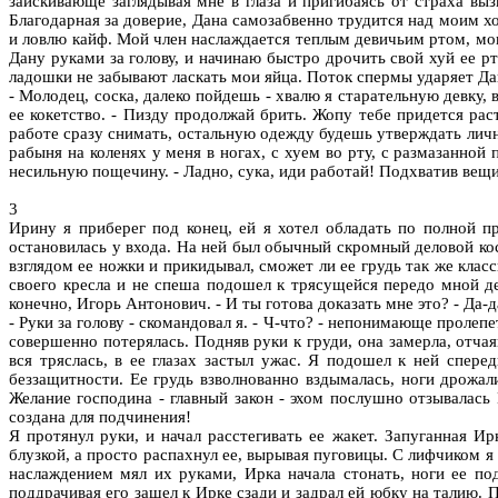
заискивающе заглядывая мне в глаза и пригибаясь от страха выз
Благодарная за доверие, Дана самозабвенно трудится над моим х
и ловлю кайф. Мой член наслаждается теплым девичьим ртом, мои
Дану руками за голову, и начинаю быстро дрочить свой хуй ее рт
ладошки не забывают ласкать мои яйца. Поток спермы ударяет Дан
- Молодец, соска, далеко пойдешь - хвалю я старательную девку
ее кокетство. - Пизду продолжай брить. Жопу тебе придется ра
работе сразу снимать, остальную одежду будешь утверждать лично
рабыня на коленях у меня в ногах, с хуем во рту, с размазанно
несильную пощечину. - Ладно, сука, иди работай! Подхватив вещи
3
Ирину я приберег под конец, ей я хотел обладать по полной п
остановилась у входа. На ней был обычный скромный деловой кос
взглядом ее ножки и прикидывал, сможет ли ее грудь так же классн
своего кресла и не спеша подошел к трясущейся передо мной де
конечно, Игорь Антонович. - И ты готова доказать мне это? - Да-да
- Руки за голову - скомандовал я. - Ч-что? - непонимающе проле
совершенно потерялась. Подняв руки к груди, она замерла, отчая
вся тряслась, в ее глазах застыл ужас. Я подошел к ней спере
беззащитности. Ее грудь взволнованно вздымалась, ноги дрожали
Желание господина - главный закон - эхом послушно отзывалась 
создана для подчинения!
Я протянул руки, и начал расстегивать ее жакет. Запуганная Ир
блузкой, а просто распахнул ее, вырывая пуговицы. С лифчиком 
наслаждением мял их руками, Ирка начала стонать, ноги ее по
поддрачивая его зашел к Ирке сзади и задрал ей юбку на талию. П