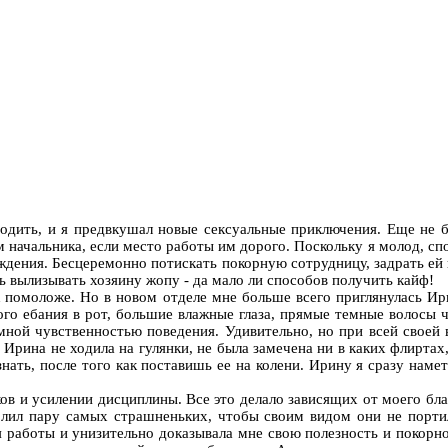
водить, и я предвкушал новые сексуальные приключения. Еще не 
 начальника, если место работы им дорого. Поскольку я молод, спо
дения. Бесцеремонно потискать покорную сотрудницу, задрать ей юб
ть вылизывать хозяину жопу - да мало ли способов получить кайф!
к помоложе. Но в новом отделе мне больше всего приглянулась Ир
го ебания в рот, большие влажные глаза, прямые темные волосы чу
омной чувственностью поведения. Удивительно, но при всей свое
Ирина не ходила на гулянки, не была замечена ни в каких флиртах,
знать, после того как поставишь ее на колени. Ирину я сразу нам
ков и усилении дисциплины. Все это делало зависящих от моего 
олил пару самых страшненьких, чтобы своим видом они не порти
я работы и унизительно доказывала мне свою полезность и покорно