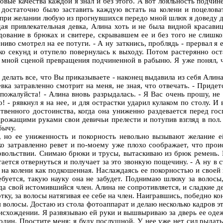
овые качества каждой я знал и без этого. А вот лояльность подчин
не достаточно было заставить каждую встать на колени и поцелов
о при желании любую из прогнувшихся передо мной шлюх я доведу 
я привлекательная девка, Алина хоть и не была видной красавиц
ование в брюках и свитере, скрывавшем ее и без того не слишко
ниво смотрел на ее потуги. - А ну заткнись, проблядь - прервал 
ько секунд и отупело повернулась к выходу. Потом растерянно ост
 мной сценой превращения подчиненной в рабыню. Я уже понял, ч
делать все, что Вы приказываете - наконец выдавила из себя Алина и
вка затравленно смотрит на меня, не зная, что отвечать. - Придет
у пожалуйста! - Алина вновь разрыдалась. - Я Вас очень прошу, не 
 - рявкнул я на нее, и для острастки ударил кулаком по столу. И
твенного достоинства, когда она униженно раздевается перед го
рожащими руками свои девичьи прелести и потупив взгляд в пол. 
бычу.
 но ее униженность и покорность невольно вызывают желание ей
ько затравленно ревет и по-моему уже плохо соображает, что про
овольствии. Снимаю брюки и трусы, вытаскиваю из брюк ремень.
ется отвернуться и получает за это звонкую пощечину. - А ну в с
 на колени как подкошенная. Наслаждаясь ее покорностью и своей 
ребуется, такую науку она не забудет. Поднимаю шлюху за волос
да свой истомившийся член. Алина не сопротивляется, и сладкие 
ку, за волосы натягивая ее себе на член. Наигравшись, победно ко
олосы. Достаю из стола фотоаппарат и делаю несколько кадров этой
нисхождении. Я развязываю ей руки и вышвыриваю за дверь ее оде
осподин. Простите меня: я буду послушной. У нее уже нет сил рыда