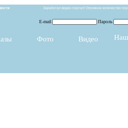
вости
Заработал видео портал! Огромное количество пор
E-mail
Пароль
Наш
казы
Фото
Видео