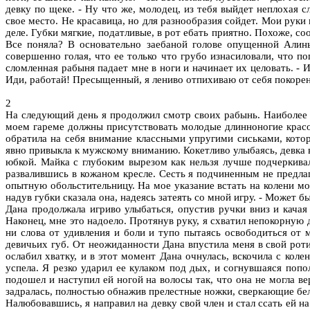
девку по щеке. - Ну что же, молодец, из тебя выйдет неплохая 
свое место. Не красавица, но для разнообразия сойдет. Мои рук
деле. Губки мягкие, податливые, в рот ебать приятно. Похоже, 
Все поняла? В основательно заебаной голове опущенной Алин
совершенно голая, что ее только что грубо изнасиловали, что п
сломленная рабыня падает мне в ноги и начинает их целовать. - 
Иди, работай! Пресыщенный, я лениво отпихиваю от себя покорен
2
На следующий день я продолжил смотр своих рабынь. Наиболее 
моем гареме должны присутствовать молодые длинноногие красот
обратила на себя внимание классными упругими сиськами, кото
явно привыкла к мужскому вниманию. Кокетливо улыбаясь, девка 
юбкой. Майка с глубоким вырезом как нельзя лучше подчеркивал
развалившись в кожаном кресле. Сесть я подчиненным не предлаг
опытную обольстительницу. На мое указание встать на колени мо
надув губки сказала она, надеясь затеять со мной игру. - Может 
Дана продолжала игриво улыбаться, опустив ручки вниз и качая
Наконец, мне это надоело. Протянув руку, я схватил непокорную д
ни слова от удивления и боли и тупо пытаясь освободиться от
девичьих губ. От неожиданности Дана впустила меня в свой ротик
ослабил хватку, и в этот момент Дана очнулась, вскочила с коле
успела. Я резко ударил ее кулаком под дых, и согнувшаяся попол
подошел и наступил ей ногой на волосы так, что она не могла 
задралась, полностью обнажив прелестные ножки, сверкающие бе
Налюбовавшись, я направил на девку свой член и стал ссать ей 