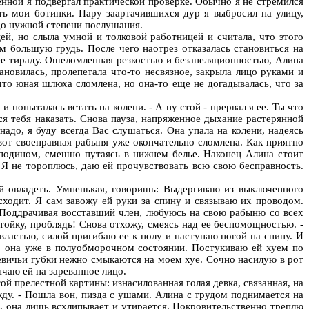
енной я подвергал практической проверке. Обычно я не стремился
ать мои ботинки. Пару заартачившихся дур я выбросил на улицу,
до нужной степени послушания.
ей, но слыла умной и толковой работницей и считала, что этого
м большую грудь. После чего наотрез отказалась становиться на
я ее тираду. Ошеломленная резкостью и безапеляционностью, Алина
ановилась, пролепетала что-то несвязное, закрыла лицо руками и
то юная шлюха сломлена, но она-то еще не догадывалась, что за
 попыталась встать на колени. - А ну стой - прервал я ее. Ты что
ся тебя наказать. Снова пауза, напряженное дыхание растерянной
надо, я буду всегда Вас слушаться. Она упала на колени, надеясь
 вот своенравная рабыня уже окончательно сломлена. Как приятно
сподином, смешно путаясь в нижнем белье. Наконец Алина стоит
Я не тороплюсь, даю ей прочувствовать всю свою бесправность.
 овладеть. Умненькая, говоришь: Выдергиваю из выключенного
исходит. Я сам завожу ей руки за спину и связываю их проводом.
 Поддрачивая восставший член, любуюсь на свою рабыню со всех
тойку, проблядь! Снова отхожу, смеясь над ее беспомощностью. -
властью, силой пригибаю ее к полу и наступаю ногой на спину. И
ы, она уже в полуобморочном состоянии. Постукиваю ей хуем по
девичьи губки нежно смыкаются на моем хуе. Сочно насилую в рот
нчаю ей на зареванное лицо.
 прелестной картины: изнасилованная голая девка, связанная, на
жду. - Пошла вон, пизда с ушами. Алина с трудом поднимается на
ть, она лишь всхлипывает и утирается. Покровительственно треплю