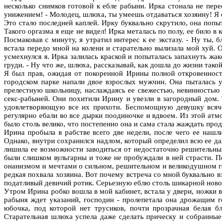
несколько снимков готовой к ебле рабыни. Ирка стонала не пере
унижением! - Молодец, шлюха, ты умеешь отдаваться хозяину! Я 
Это стало последней каплей. Ирку буквально скрутило, она попы
Такого оргазма я еще не видел! Ирка металась по полу, ее било в
Посмаковав с минуту, я утратил интерес к ее экстазу. - Ну ты,
встала передо мной на колени и старательно вылизала мой хуй. О
усмехнулся я. Ирка залилась краской и попыталась запахнуть жак
груди. - Ну что же, шлюха, рассказывай, как дошла до жизни такой
Я был прав, ожидая от покоренной Ирины полной откровенности
городском парке напали двое взрослых мужчин. Она пыталась у
прелестную школьницу, наслаждаясь ее свежестью, невинностью
секс-рабыней. Они похитили Ирину и увезли в загородный дом.
удовлетворяющую все их прихоти. Беспомощную девушку всячес
регулярно ебали во все дырки поодиночке и вдвоем. Из этой ат
было столь велико, что постепенно она и сама стала жаждать про
Ирина пробыла в рабстве всего две недели, после чего ее нашл
Однако, внутри сохранился надлом, который определил всю ее д
лишила ее возможности заводиться от недостаточно решительных
были слишком вульгарны и тоже не пробуждали в ней страсти. П
онанизмом и мечтами о сильном, решительном и великодушном гос
редкая похвала хозяина. Вот почему встреча со мной буквально в
податливый девичий ротик. Серьезную еблю столь шикарной новой
Утром Ирина робко вошла в мой кабинет, встала у двери, ножки 
рабыня ждет указаний, господин - пролепетала она дрожащим г
юбочка, под которой нет трусиков, почти прозрачная белая 
Старательная шлюха успела даже сделать прическу и собранны