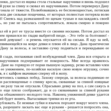
брюки, достал из ящика стола стальные наручники и вновь подошел
 ей руки за спину и сковал их наручниками. Потом перевернул Дану
тонала от тяжести. Полюбовавшись ее беспомощностью, потискав
учила две сильные пощечины, от которых полностью потеряла волю
тай! Смеясь над размазанной по щекам тушью и наслаждаясь своей
ь, но уже не пыталась сопротивляться, лежала смирно и покорно
ал ей в рот ее трусы вместе со своими носками. Потом достал из
м пришелся по гладко выбритой пизде. - Это тебе за болтовню! -
ной девушке! - и ремень опускается ей на сиськи. Я иду за ней,
звивающейся на ковре девки и плюю ей в лицо. Дана практически
Дану за волосы, я заставляю сучку подняться и перекидываю ее
й сзади, поглаживая свой возбужденный член. Дана вся открыта и
наручников подчеркивает ее покорность. Мне всегда нравилось
в Дане на горящую от порки пышную задницу, резко вставляю член
сь ее унижением, по-хозяйски насилую свою новую игрушку, сочно
, я с кайфом вкачиваю сперму ей в жопу.
 летопись славных побед. Захожу спереди, за волосы поднимаю ее
ьки расплющенные о спинку кресла, скованные за спиной изящные
 ни разу так не опускали. Сбрасываю девку на пол, а сам сажусь в
вно еще плохо соображает, да и со скованными за спиной руками
бы обнаженного молодого тела. Наконец униженной девке удается
ей будет вонять. Вытаскиваю тряпки из ее рта.
ублажать. Ее нежные губки и язычок порхают вокруг моего члена.
, разрешите ласкать вас еще и руками - решается попросить она,