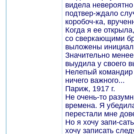
видела невероятно 
подтвер-ждало слу
коробоч-ка, вруче
Когда я ее открыл
со сверкающими бр
выложены инициалы
Значительно менее
выудила у своего в
Нелепый командир 
ничего важного...
Париж, 1917 г.
Не очень-то разумн
времена. Я убедила
перестали мне дове
Но я хочу запи-сат
хочу записать сле