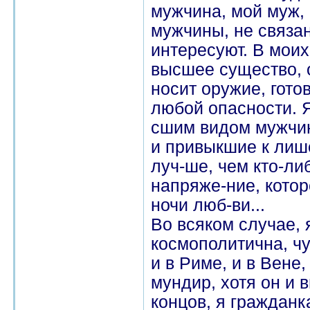
мужчина, мой муж,
мужчины, не связан
интересуют. В моих
высшее существо, о
носит оружие, гот
любой опасности. 
сшим видом мужчи
и привыкшие к лиш
луч-ше, чем кто-ли
напряже-ние, котор
ночи люб-ви...
Во всяком случае, 
космополитична, чу
и в Риме, и в Вене,
мундир, хотя он и 
концов, я гражданк