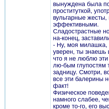
вынуждена была по
проституткой, упот
вульгарные жесты,
эффективными.
Сладострастные но
на-конец, заставил
- Ну, моя милашка, 
уверен, ты знаешь 
что я не люблю эти
лю-бым глупостям т
задницу. Смотри, вс
все эти балерины н
факт!
Физическое поведе
намного слабее, че
кроме то-го, его в