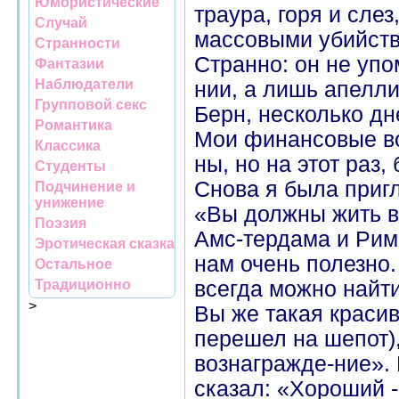
Юмористические
траура, горя и слез
Случай
массовыми убийст
Странности
Странно: он не уп
Фантазии
Наблюдатели
нии, а лишь апелл
Групповой секс
Берн, несколько дн
Романтика
Мои финансовые во
Классика
ны, но на этот раз,
Студенты
Снова я была пригл
Подчинение и
унижение
«Вы должны жить в
Поэзия
Амс-тердама и Рима
Эротическая сказка
нам очень полезно.
Остальное
Традиционно
всегда можно найти
>
Вы же такая красив
перешел на шепот)
вознагражде-ние». 
сказал: «Хороший -