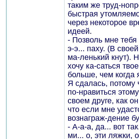
таким же труд-ноп
быстрая утомляемо
через некоторое вр
идеей.
- Позволь мне тебя 
э-э... паху. (В сво
ма-ленький кнут). 
хочу ка-саться твоей
больше, чем когда 
Я сдалась, потому
по-нравиться этому
своем друге, как о
что если мне удас
вознаграж-дение б
- А-а-а, да... вот т
ми... о, эти ляжки,