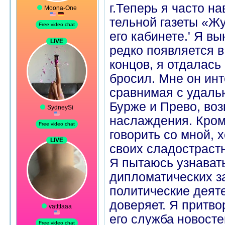
г.Теперь я часто н
тельной газеты «Ж
его кабинете.' Я в
редко появляется в
концов, я отдалась
бросил. Мне он инт
сравнимая с удаль
Бурже и Прево, во
наслаждения. Кроме
говорить со мной, 
своих сладострастн
Я пытаюсь узнавать
дипломатических за
политические деяте
доверяет. Я притво
его служба новост