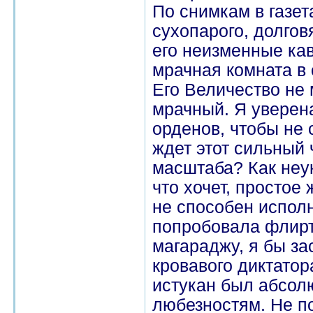
По снимкам в газет
сухопарого, долгов
его неизменные ка
мрачная комната в 
Его Величество не
мрачный. Я уверен
орденов, чтобы не 
ждет этот сильный 
масштаба? Как неу
что хочет, простое 
не способен исполн
попробовала флирт
магараджу, я бы за
кровавого диктатор
истукан был абсол
любезностям. Не п