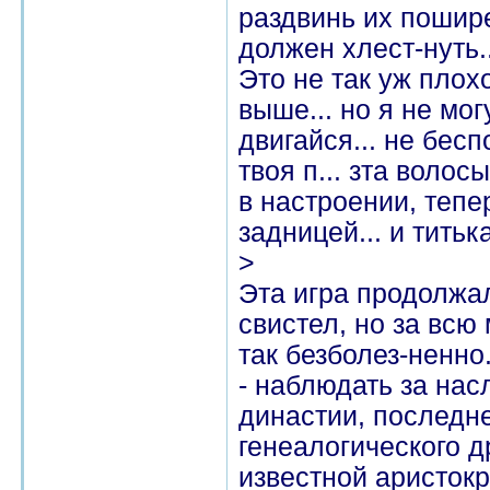
раздвинь их пошире.
должен хлест-нуть.
Это не так уж плохо
выше... но я не могу
двигайся... не бесп
твоя п... зта волос
в настроении, тепе
задницей... и титька
>
Эта игра продолжа
свистел, но за всю
так безболез-ненн
- наблюдать за нас
династии, последне
генеалогического д
известной аристокр