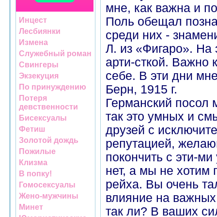
мне, как важна и п
Поль обещал позна
Инцест
Лесбиянки
среди них - знаме
Измена
Л. из «Фигаро». На
Служебный роман
арти-сткой. Важно 
Свингеры
себе. В эти дни мн
Экзекуция
По принуждению
Берн, 1915 г.
Потеря
Германский посол м
девственности
так это умных и с
Бисексуалы
друзей с исключит
Фетиш
Золотой дождь
репутацией, желаю
Пожилые
покончить с эти-ми
Клизма
нет, а мы не хотим
В попку!
рейха. Вы очень та
Гомосексуалы
влияние на важных 
Жено-мужчины
Минет
так ли? В ваших си