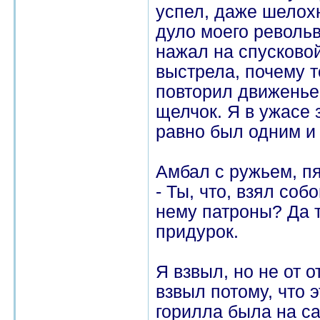
успел, даже шелох
дуло моего револьв
нажал на спусково
выстрела, почему 
повторил движенье
щелчок. Я в ужасе 
равно был одним и 
Амбал с ружьем, пя
- Ты, что, взял соб
нему патроны? Да т
придурок.
Я взвыл, но не от о
взвыл потому, что 
горилла была на са