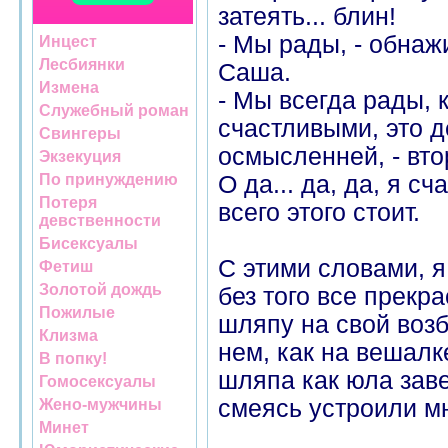
затеять... блин!
- Мы рады, - обнаж
Инцест
Лесбиянки
Саша.
Измена
- Мы всегда рады, 
Служебный роман
счастливыми, это д
Свингеры
осмысленней, - вто
Экзекуция
По принуждению
О да... да, да, я сч
Потеря
всего этого стоит.
девственности
Бисексуалы
С этими словами, я 
Фетиш
Золотой дождь
без того все прекр
Пожилые
шляпу на свой воз
Клизма
нем, как на вешалк
В попку!
шляпа как юла зав
Гомосексуалы
смеясь устроили м
Жено-мужчины
Минет