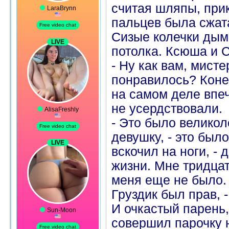
считая шляпы, при
пальцев была сжата
Сизые колечки дым
потолка. Ксюша и 
- Ну как вам, мист
понравилось? Конеч
на самом деле впеч
не усердствовали.
- Это было великол
девушку, - это было
вскочил на ноги, - 
жизни. Мне тридцать
меня еще не было.
Груздик был прав, -
И очкастый парень, 
совершил парочку не