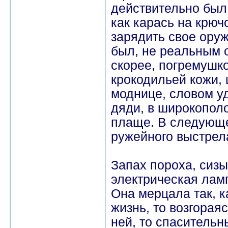
действительно был 
как карась на крюч
зарядить свое оруж
был, не реальным 
скорее, погремушко
крокодильей кожи,
моднице, словом у
дяди, в широкопол
плаще. В следующе
ружейного выстрел
Запах пороха, сизы
электрическая лам
Она мерцала так, к
жизнь, то возгораяс
ней, то спасительн