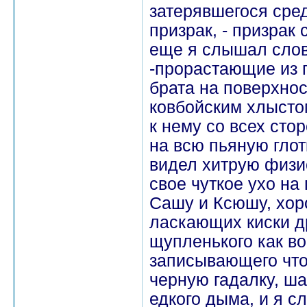
затерявшегося сре
призрак, - призрак
еще я слышал слов
-прорастающие из п
брата на поверхно
ковбойским хлысто
к нему со всех сто
на всю пьяную глотк
видел хитрую физ
свое чуткое ухо на
Сашу и Ксюшу, хор
ласкающих киски др
щупленького как во
записывающего что-
черную гадалку, ш
едкого дыма, и я с