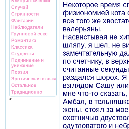
Юмористические
Некоторое время сп
Случай
физиономией кота 
Странности
все того же хвоста
Фантазии
Наблюдатели
валерьяны.
Групповой секс
Насвистывая не хи
Романтика
шляпу, я шел, не ви
Классика
замечтательную дал
Студенты
по счетчику, в вер
Подчинение и
унижение
считанные секунды,
Поэзия
раздался шорох. Я
Эротическая сказка
взглядом Сашу или
Остальное
Традиционно
мне что-то сказать
>
Амбал, в тельняшк
жены, стоял за мое
охотничью двуствол
одутловатого и неб